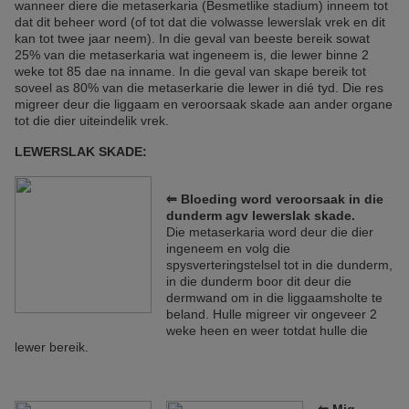
wanneer diere die metaserkaria (Besmetlike stadium) inneem tot
dat dit beheer word (of tot dat die volwasse lewerslak vrek en dit
kan tot twee jaar neem). In die geval van beeste bereik sowat
25% van die metaserkaria wat ingeneem is, die lewer binne 2
weke tot 85 dae na inname. In die geval van skape bereik tot
soveel as 80% van die metaserkarie die lewer in dié tyd. Die res
migreer deur die liggaam en veroorsaak skade aan ander organe
tot die dier uiteindelik vrek.
LEWERSLAK SKADE:
⥢ Bloeding word veroorsaak in die
dunderm agv lewerslak skade.
Die metaserkaria word deur die dier
ingeneem en volg die
spysverteringstelsel tot in die dunderm,
in die dunderm boor dit deur die
dermwand om in die liggaamsholte te
beland. Hulle migreer vir ongeveer 2
weke heen en weer totdat hulle die
lewer bereik.