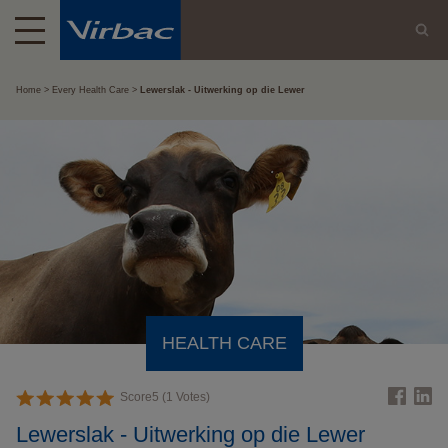
Home
Every Health Care
Lewerslak - Uitwerking op die Lewer
HEALTH CARE
Score
5
(
1
Votes)
Lewerslak - Uitwerking op die Lewer