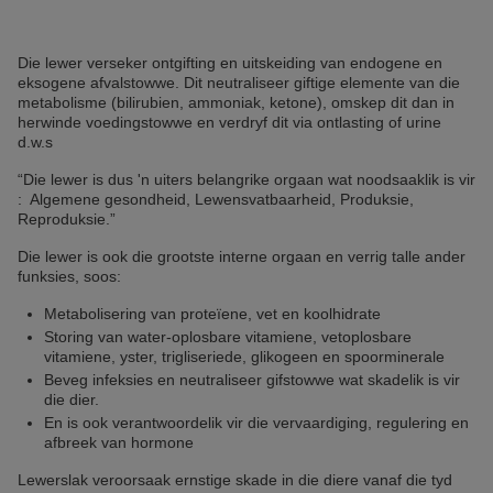
Die lewer verseker ontgifting en uitskeiding van endogene en
eksogene afvalstowwe. Dit neutraliseer giftige elemente van die
metabolisme (bilirubien, ammoniak, ketone), omskep dit dan in
herwinde voedingstowwe en verdryf dit via ontlasting of urine
d.w.s
“Die lewer is dus 'n uiters belangrike orgaan wat noodsaaklik is vir
: Algemene gesondheid, Lewensvatbaarheid, Produksie,
Reproduksie.”
Die lewer is ook die grootste interne orgaan en verrig talle ander
funksies, soos:
Metabolisering van proteïene, vet en koolhidrate
Storing van water-oplosbare vitamiene, vetoplosbare
vitamiene, yster, trigliseriede, glikogeen en spoorminerale
Beveg infeksies en neutraliseer gifstowwe wat skadelik is vir
die dier.
En is ook verantwoordelik vir die vervaardiging, regulering en
afbreek van hormone
Lewerslak veroorsaak ernstige skade in die diere vanaf die tyd