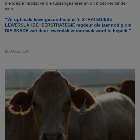
die ideale habitat vir die tussengasheer en dit moet verminder
word.
“Vir optimale lewergesondheid is 'n STRATEGIESE
LEWERSLAKBEHEERSTRATEGIE regdeur die jaar nodig om
DIE SKADE wat deur lewerslak veroorsaak word te beperk.”
60092306CM