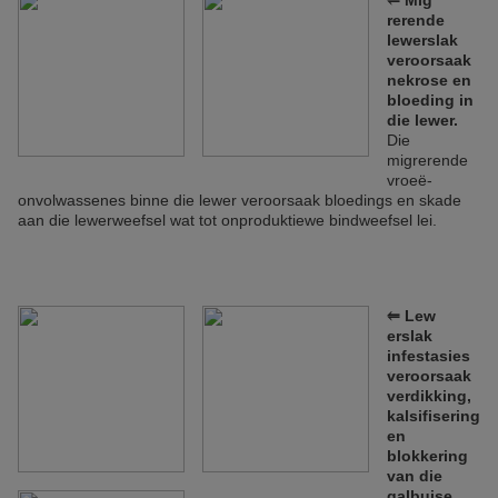
⥢ Mig
rerende
lewerslak
veroorsaak
nekrose en
bloeding in
die lewer.
Die
migrerende
vroeë-
onvolwassenes binne die lewer veroorsaak bloedings en skade
aan die lewerweefsel wat tot onproduktiewe bindweefsel lei.
⥢
Lew
erslak
infestasies
veroorsaak
verdikking,
kalsifiser
ing
en
blokkering
van die
galbuise.