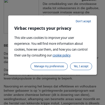
Die ontwikkeling van die onvolwasse
stadia tot volwassenes in die galbuise,
veroorsaak irretasie waarop die
liggaam reageer. Die galbuise verdik
en kan later selfs ‘n sogenaamde
Don't accept
“pypsteel” vorm waar die galbuis
Virbac respects your privacy
afgesluit word, sodat dit nie meer
effektief is om gal af te voer via die
This site uses cookies to improve your user
galbuis nie
experience. You will find more information about
BEH
EER STRATEGIE
cookies, how we use them, and how you can control
Daar is geen kits oplossing vir lewerslak nie. Effektiewe
their use by consulting our
cookie policy
.
lewerslakbeheer is ’n uitdaging wat noukeurig en nougeset deur
die jaar aangespreek moet word.
Manage my preferences
Yes, I accept
Die beheer strategie moet daarop gerig wees beide die aantal
parasiete in die gasheer te verminder asook om die
lewerslakpopulasie in die omgewing te beperk.
Navorsing en ervaring het bewys dat effektiewe en volhoubare
beheer gebaseer is op ’n geïntegreerde parasietprogram wat
onder andere chemiese beheer (dit is dosering van diere),
weidingbestuur, afkamping van besmette areas waar moontlik en
die herstel van lekkende krippe insluit. Laasgenoemde is dikwels