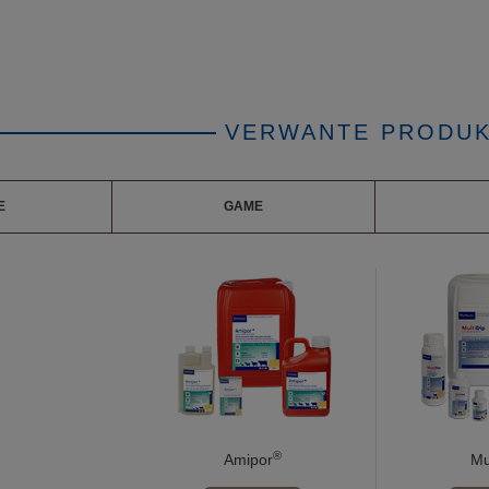
VERWANTE PRODU
E
GAME
®
Amipor
Mu