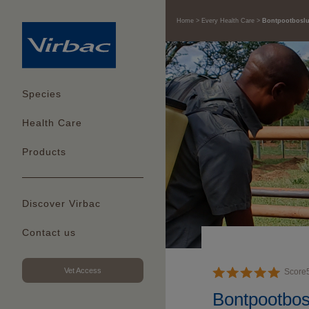
Home
Every Health Care
Bontpootboslu
Species
Health Care
Products
Discover Virbac
Contact us
Vet Access
Score
Bontpootbos