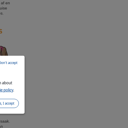
 af en
uise
es.
Don't accept
on about
e policy
.
s, I accept
rsaak.
an