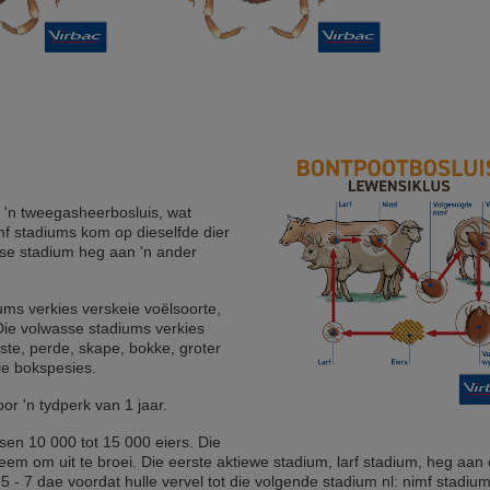
s 'n tweegasheerbosluis, wat
mf stadiums kom op dieselfde dier
se stadium heg aan 'n ander
iums verkies verskeie voëlsoorte,
Die volwasse stadiums verkies
ste, perde, skape, bokke, groter
ie bokspesies.
oor 'n tydperk van 1 jaar.
ssen 10 000 tot 15 000 eiers. Die
eem om uit te broei. Die eerste aktiewe stadium, larf stadium, heg aan 
5 - 7 dae voordat hulle vervel tot die volgende stadium nl: nimf stadium