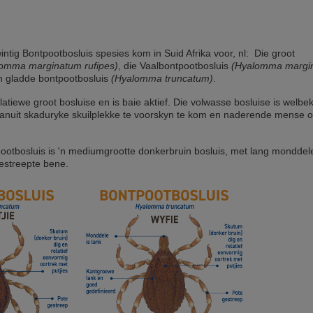
intig Bontpootbosluis spesies kom in Suid Afrika voor, nl: Die groot
omma marginatum rufipes)
, die Vaalbontpootbosluis
(Hyalomma margi
n gladde bontpootbosluis
(Hyalomma truncatum)
.
latiewe groot bosluise en is baie aktief. Die volwasse bosluise is welbe
anuit skaduryke skuilplekke te voorskyn te kom en naderende mense o
pootbosluis is 'n mediumgrootte donkerbruin bosluis, met lang monddel
gestreepte bene.