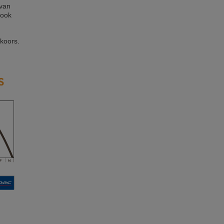
 van
 ook
tkoors.