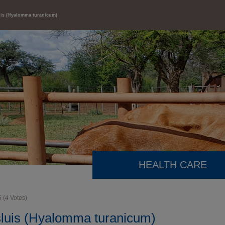
is (Hyalomma turanicum)
HEALTH CARE
5
(
4
Votes)
luis (Hyalomma turanicum)