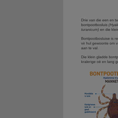
Drie van die een en tw
bontpootbosluis
(Hyal
turanicum)
en die klei
Bontpootbosluise is re
vir hul gewoonte om v
aan te val.
Die klein gladde bont
kralerige oë en lang 