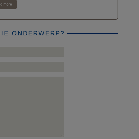
d more
DIE ONDERWERP?