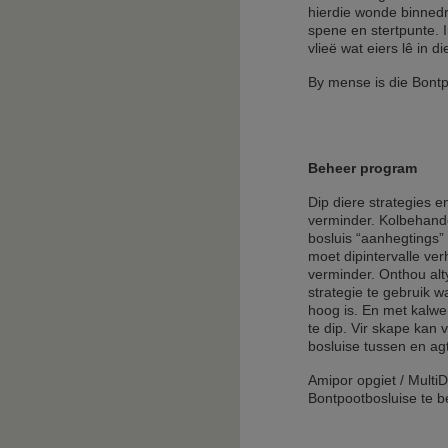
hierdie wonde binnedri
spene en stertpunte. 
vlieë wat eiers lê in d
By mense is die Bontp
Beheer program
Dip diere strategies e
verminder. Kolbehande
bosluis “aanhegtings” 
moet dipintervalle ve
verminder. Onthou alty
strategie te gebruik w
hoog is. En met kalwe
te dip. Vir skape kan
bosluise tussen en agt
Amipor opgiet / Multi
Bontpootbosluise te b