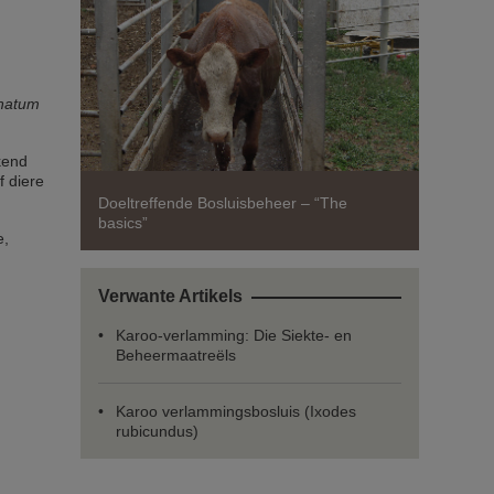
natum
kend
f diere
Doeltreffende Bosluisbeheer – “The
basics”
e,
Verwante Artikels
Karoo-verlamming: Die Siekte- en
Beheermaatreëls
Karoo verlammingsbosluis (Ixodes
rubicundus)