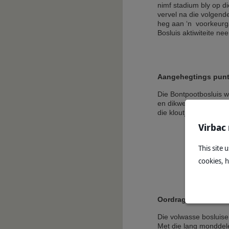
nimf stadium bly op d
vervel na die volgend
heg aan ‘n voorkeurga
Bosluis aktiwiteite ne
Aangehegtings punt
Die Bontpootbosluis w
en dikwels op die pe
die kloutjies.
Virbac
This site 
cookies, 
Oordraging van siek
Die volwasse bosluise 
Met die lang monddele