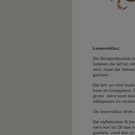
Lewensiklus:
Die Bontpootbosluis i
beteken die larf en ni
voor, maar die Volwas
gasheer.
Die larf- en nimf stad
hase en knaagdiere. 
groter diere soos bee
wildspesies en verske
Die lewensiklus strek 
Die wyfiebosluis lê tu
eiers kan tot 28 dae n
gasheer, voed dan vir 