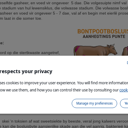
ieselfde gasheer, en voed vir ongeveer 5 dae. Die volgesuipte nimf val
e stadium van hul lewensiklus, die volwasse stadium. Die volwasse bosl
sheer en voed vir ongeveer 5 - 7 dae, val af en begin met eierlê pros
em laat in die somer toe.
e:
ord op die stertkwaste aangetref,
rineum, geslagsorgane en tussen
 respects your privacy
uses cookies to improve your user experience. You will find more informati
how we use them, and how you can control their use by consulting our
cooki
Manage my preferences
Ye
tes
skei ‘n toksien af wat sweetsiekte by beeste, veral jong kalwers veroo
 kan die bosluisbyte aansienlike skade aan die vel aanrig, bakterieë k