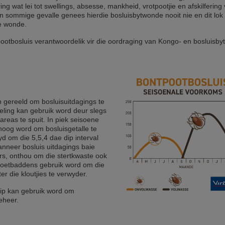
ng wat lei tot swellings, absesse, mankheid, vrotpootjie en afskilfering
In sommige gevalle genees hierdie bosluisbytwonde nooit nie en dit lok
ie wonde.
ootbosluis verantwoordelik vir die oordraging van Kongo- en bosluisby
n gereeld om bosluisuitdagings te
ling kan gebruik word deur slegs
areas te spuit. In piek seisoene
rhoog word om bosluisgetalle te
d om die 5,5,4 dae dip interval
anneer bosluis uitdagings baie
rs, onthou om die stertkwaste ook
 voetbaddens gebruik word om die
er die kloutjies te verwyder.
Dip kan gebruik word om
eheer.