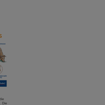
die
. Die