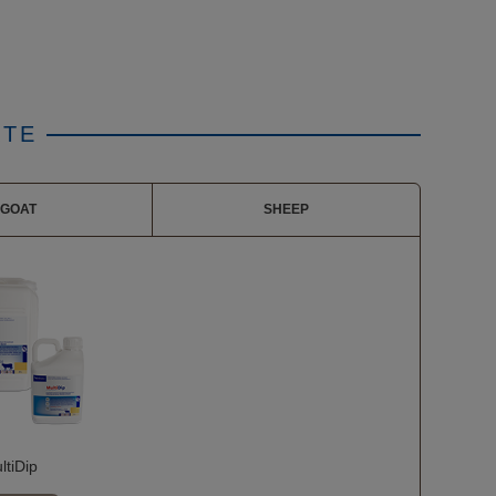
KTE
GOAT
SHEEP
ltiDip