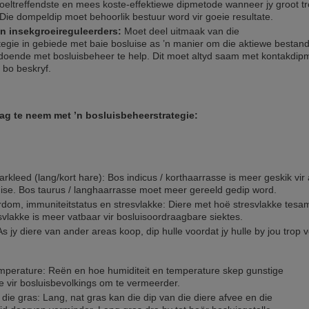
doeltreffendste en mees koste-effektiewe dipmetode wanneer jy groot t
Die dompeldip moet behoorlik bestuur word vir goeie resultate.
en insekgroeireguleerders:
Moet deel uitmaak van die
tegie in gebiede met baie bosluise as ’n manier om die aktiewe bestan
odoende met bosluisbeheer te help. Dit moet altyd saam met kontakdip
 bo beskryf.
ag te neem met ’n bosluisbeheerstrategie:
arkleed (lang/kort hare): Bos indicus / korthaarrasse is meer geskik vir
uise. Bos taurus / langhaarrasse moet meer gereeld gedip word.
rdom, immuniteitstatus en stresvlakke: Diere met hoë stresvlakke tes
svlakke is meer vatbaar vir bosluisoordraagbare siektes.
As jy diere van ander areas koop, dip hulle voordat jy hulle by jou trop 
mperature: Reën en hoe humiditeit en temperature skep gunstige
 vir bosluisbevolkings om te vermeerder.
 die gras: Lang, nat gras kan die dip van die diere afvee en die