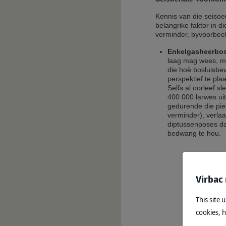
Kennis van die seisoen
belangrike faktor in d
verminder, byvoorbeel
Enkelgasheerbos
laag mag wees, mo
die hoë bosluisbe
perspektief te pla
Selfs al oorleef s
400 000 larwes uit
gedurende die piek
verminder), verlaa
diptussenposes da
bedwang te hou.
Virbac
This site 
cookies, 