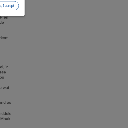
s, I accept
t- en
nde
rkom.
l, ’n
iese
oos
e wat
fend as
anddele
. Maak