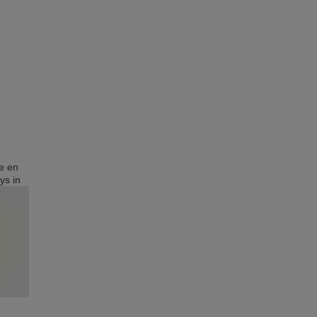
e en
ys in