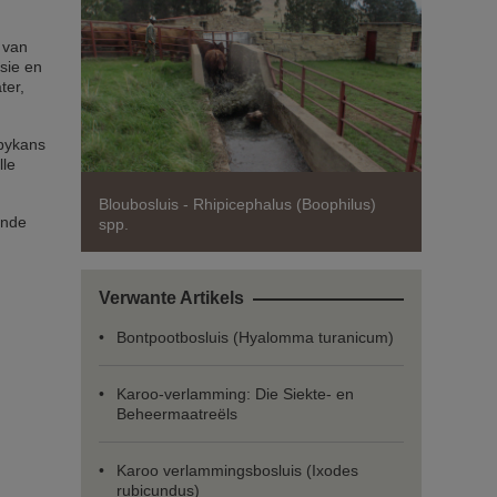
s van
sie en
ter,
 bykans
lle
Bloubosluis - Rhipicephalus (Boophilus)
ende
spp.
Verwante Artikels
Bontpootbosluis (Hyalomma turanicum)
Karoo-verlamming: Die Siekte- en
Beheermaatreëls
Karoo verlammingsbosluis (Ixodes
rubicundus)