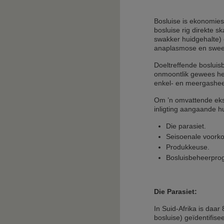
Bosluise is ekonomie
bosluise rig direkte 
swakker huidgehalte) 
anaplasmose en sweet
Doeltreffende boslui
onmoontlik gewees het
enkel- en meergashee
Om ’n omvattende ekst
inligting aangaande hu
Die parasiet.
Seisoenale voork
Produkkeuse.
Bosluisbeheerpro
Die Parasiet:
In Suid-Afrika is daar
bosluise) geïdentifis