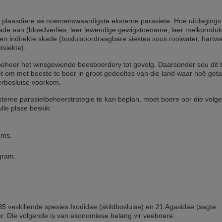
s plaasdiere se noemenswaardigste eksterne parasiete. Hoë uitdaging
skade aan (bloedverlies, laer lewendige gewigstoename, laer melkproduk
en indirekte skade (bosluisoordraagbare siektes soos rooiwater, hartwa
siekte).
sbeheer het winsgewende beesboerdery tot gevolg. Daarsonder sou dit
 om met beeste te boer in groot gedeeltes van die land waar hoë geta
rbosluise voorkom.
erne parasietbeheerstrategie te kan beplan, moet boere oor die volg
lle plase beskik:
oms.
gram.
 85 veskillende spesies Ixodidae (skildbosluise) en 21 Agasidae (sagte
eer. Die volgende is van ekonomiese belang vir veeboere: