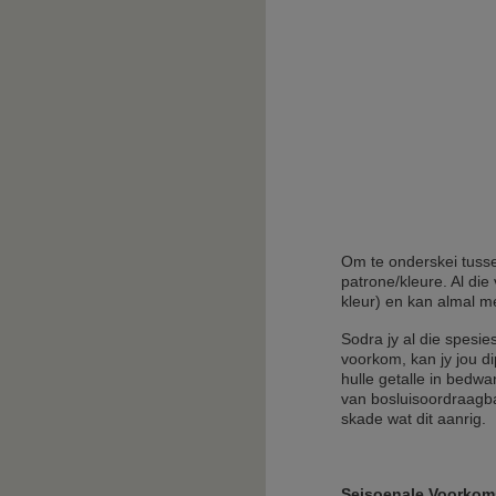
Om te onderskei tusse
patrone/kleure. Al die
kleur) en kan almal m
Sodra jy al die spesie
voorkom, kan jy jou 
hulle getalle in bedwa
van bosluisoordraagba
skade wat dit aanrig.
Seisoenale Voorkom