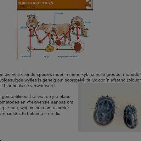
n die verskillende spesies moet ’n mens kyk na hulle grootte, monddel
 volgesuigde wyfies is geneig om soortgelyk te lyk oor ’n afstand (blougr
et bloubosluise verwar word.
s geïdentifiseer het wat op jou plaas
dipmetodes en -frekwensie aanpas om
ng te hou, wat sal help om uitbreke
re siektes te bekamp – en die
s