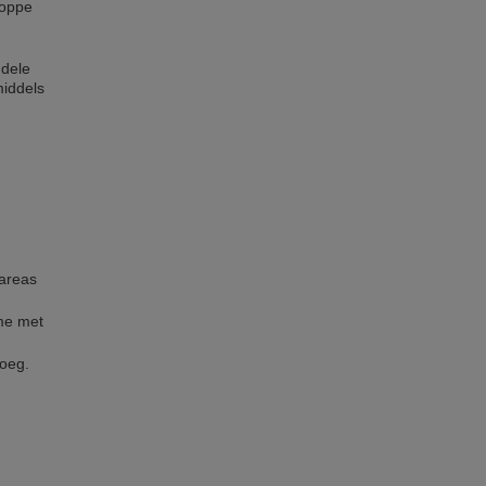
roppe
ddele
middels
 areas
ame met
voeg.