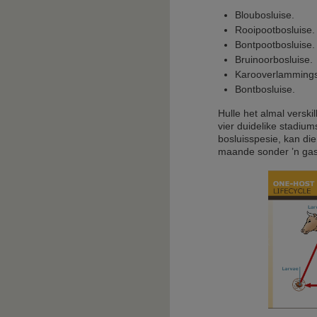
Bloubosluise.
Rooipootbosluise.
Bontpootbosluise.
Bruinoorbosluise.
Karooverlammings
Bontbosluise.
Hulle het almal verski
vier duidelike stadium
bosluisspesie, kan die 
maande sonder ’n gas