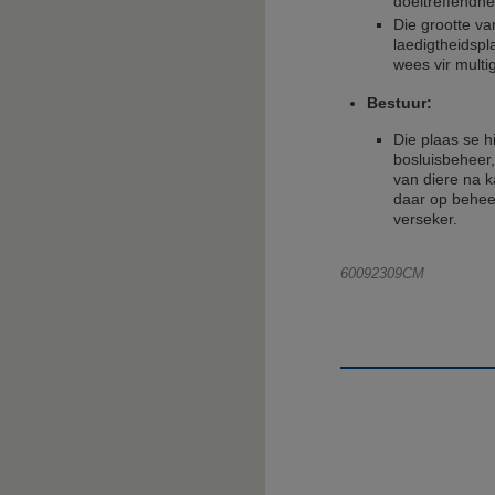
doeltreffendhe
Die grootte va
laedigtheidspl
wees vir multi
Bestuur:
Die plaas se h
bosluisbeheer,
van diere na k
daar op beheer
verseker.
60092309CM