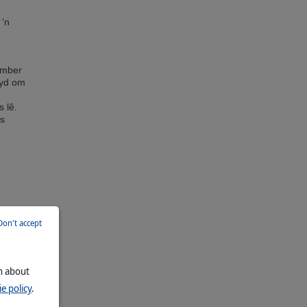
 ’n
ember
tyd om
 lê.
as
Don't accept
on about
e policy
.