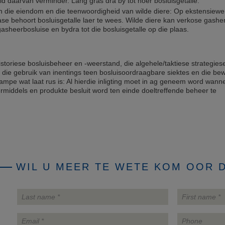
id daarvan verminder. Lang gras dra by tot hoër bosluisgetalle.
n die eiendom en die teenwoordigheid van wilde diere: Op ekstensiewe
ase behoort bosluisgetalle laer te wees. Wilde diere kan verkose gashe
gasheerbosluise en bydra tot die bosluisgetalle op die plaas.
istoriese bosluisbeheer en -weerstand, die algehele/taktiese strategies
 die gebruik van inentings teen bosluisoordraagbare siektes en die be
ampe wat laat rus is: Al hierdie inligting moet in ag geneem word wann
middels en produkte besluit word ten einde doeltreffende beheer te
WIL U MEER TE WETE KOM OOR 