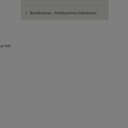
Bontbosluis - Amblyomma hebraeum
us het