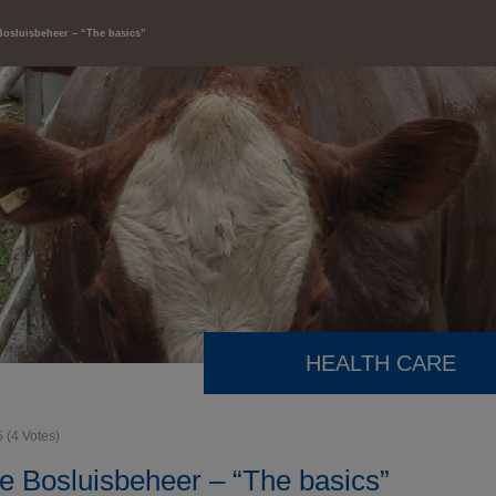
Bosluisbeheer – “The basics”
HEALTH CARE
5
(
4
Votes)
de Bosluisbeheer – “The basics”