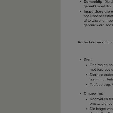
Dompeldip
: Die 
gereeld moet dip. 
Inspuitbare dip 
bosluisbeheerstra
af te wissel om s
gebruik word soos
Ander faktore om in 
Dier:
Tipe ras en ha
met baie bosl
Diere se oude
lae immuniteit
Toe/oop trop: 
Omgewing:
Reënval en te
omstandighede
Die lengte van