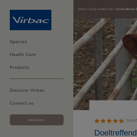
Home
Every Health Care
Doeltreffende 
Species
Health Care
Products
Discover Virbac
Contact us
Vet Access
Score
Doeltreffen