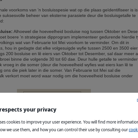
ale voorkoms van ’n bosluisspesie wat op die plaas geïdentifiseer is is
ie suksesvolle beheer van eksterne parasiete deur die bosluisgetalle te
d:
luise:
Alhoewel die hoeveelheid bosluise nog tussen Oktober en Des
et boere ’n strategiese dipprogram implementeer gedurende hierdie 
volkings wat van Februarie tot Mei voorkom te verminder. Om dit in
as, hou in gedagte dat elke volgesuigde wyfie tussen 2500 en 3500 eiers
legs 200 bosluise en lê eiers van Oktober tot Desember, sal daar meer 
broei binne die volgende 30 tot 60 dae. Deur hulle getalle te verminder
 vroeg in die somer (deur die hoeveelheid wyfies wat eiers kan lê te
g ons die piek later in die somer. Van Februarie tot Mei sal die
lk verkort moet word waar nodig om die hoeveelheid bosluise onder
 respects your privacy
uses cookies to improve your user experience. You will find more informati
how we use them, and how you can control their use by consulting our
cooki