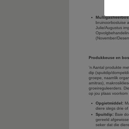
Multigasheerbos
bruinoorbosluise 
Julie/Augustus im
Opvolgbehandelin
(November/Desemb
Produkkeuse en bos
’n Aantal produkte me
dip (spuitdip/dompeld
groepe, naamlik organ
amitras), makrosiklies
groeireguleerders. Di
op jou plaas voorkom 
Opgietmiddel:
Ma
diere slegs drie o
Spuitdip:
Baie doe
gereeld afgewisse
seker dat die dier