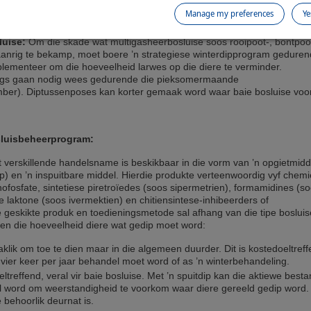
Manage my preferences
Ye
luise:
Om die skade wat multigasheerbosluise soos rooipoot-, bontpoo
aanrig te bekamp, moet boere ’n strategiese winterdipprogram gedure
plementeer om die hoeveelheid larwes op die diere te verminder.
gs gaan nodig wees gedurende die pieksomermaande
er). Diptussenposes kan korter gemaak word waar baie bosluise voo
luisbeheerprogram:
t verskillende handelsname is beskikbaar in die vorm van ’n opgietmidde
ip) en ’n inspuitbare middel. Hierdie produkte verteenwoordig vyf chem
ofosfate, sintetiese piretroïedes (soos sipermetrien), formamidines (s
e laktone (soos ivermektien) en chitiensintese-inhibeerders of
e geskikte produk en toedieningsmetode sal afhang van die tipe bosluis
en die hoeveelheid diere wat gedip moet word:
klik om toe te dien maar in die algemeen duurder. Dit is kostedoeltref
f vier keer per jaar behandel moet word of as ’n winterbehandeling.
ltreffend, veral vir baie bosluise. Met ’n spuitdip kan die aktiewe best
l word om weerstandigheid te voorkom waar diere gereeld gedip word
e behoorlik deurnat is.