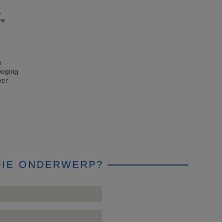
,
re
e
weging
eer
DIE ONDERWERP?